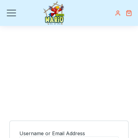
Login
Accueil
Shop
Login
Vous êtes ici :
Username or Email Address